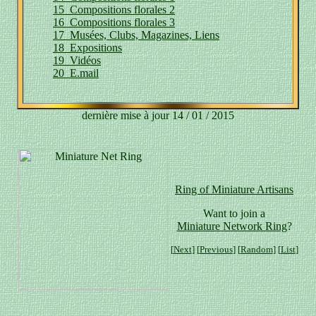
15 Compositions florales 2
16 Compositions florales 3
17 Musées, Clubs, Magazines, Liens
18 Expositions
19 Vidéos
20 E.mail
dernière mise à jour 14 / 01 / 2015
Ring of Miniature Artisans
Want to join a
Miniature Network Ring
?
[
Next
] [
Previous
] [
Random
] [
List
]