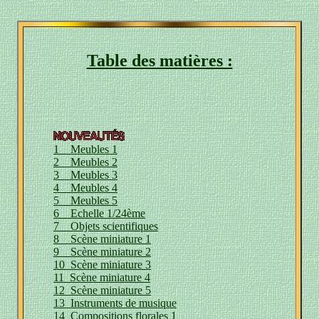
Table des matières :
1 Meubles 1
2 Meubles 2
3 Meubles 3
4 Meubles 4
5 Meubles 5
6 Echelle 1/24ème
7 Objets scientifiques
8 Scène miniature 1
9 Scène miniature 2
10 Scène miniature 3
11 Scène miniature 4
12 Scène miniature 5
13 Instruments de musique
14 Compositions florales 1