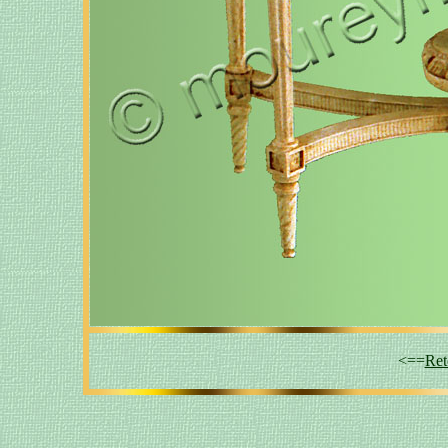
<==
Ret